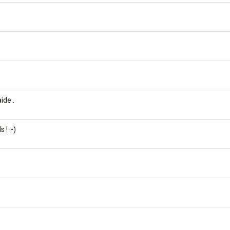
ide..
 ! :-)