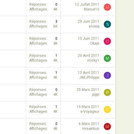
Réponses
0
12 Juillet 2011
M
Affichages
4K
Manue10
Réponses
3
29 Juin 2011
S
Affichages
6K
snowp
Réponses
0
15 Juin 2011
O
Affichages
4K
Okapi
Réponses
1
20 Avril 2011
M
Affichages
4K
micky1
Réponses
1
13 Avril 2011
J
Affichages
4K
JIM_Philippe
Réponses
0
25 Mars 2011
P
Affichages
4K
pippi
Réponses
1
15 Mars 2011
E
Affichages
4K
e-Voyageur
Réponses
0
6 Mars 2011
M
Affichages
4K
misakikun