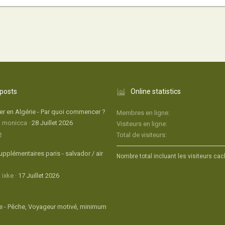
 posts
Online statistics
r en Algérie - Par quoi commencer ?
Membres en ligne
: monicca
28 Juillet 2026
Visiteurs en ligne
e
Total de visiteurs
upplémentaires paris - salvador / air
Nombre total incluant les visiteurs cac
 ixke
17 Juillet 2026
 - Pêche, Voyageur motivé, minimum