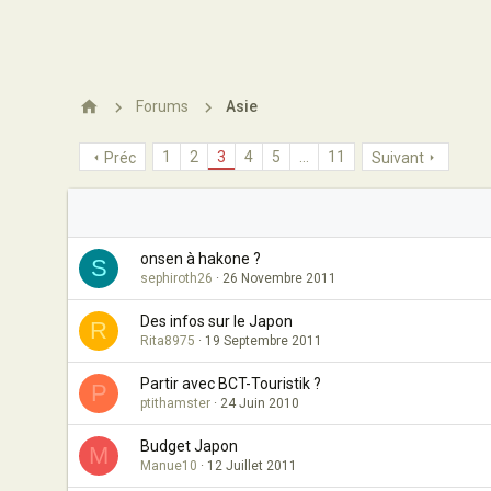
Forums
Asie
1
2
3
4
5
…
11
Préc
Suivant
onsen à hakone ?
S
sephiroth26
26 Novembre 2011
Des infos sur le Japon
R
Rita8975
19 Septembre 2011
Partir avec BCT-Touristik ?
P
ptithamster
24 Juin 2010
Budget Japon
M
Manue10
12 Juillet 2011