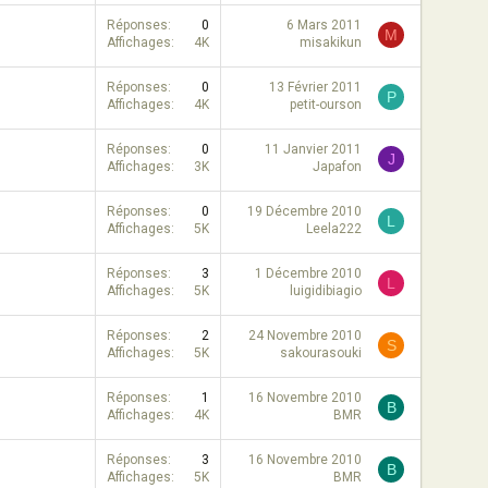
Réponses
0
6 Mars 2011
M
Affichages
4K
misakikun
Réponses
0
13 Février 2011
P
Affichages
4K
petit-ourson
Réponses
0
11 Janvier 2011
J
Affichages
3K
Japafon
Réponses
0
19 Décembre 2010
L
Affichages
5K
Leela222
Réponses
3
1 Décembre 2010
L
Affichages
5K
luigidibiagio
Réponses
2
24 Novembre 2010
S
Affichages
5K
sakourasouki
Réponses
1
16 Novembre 2010
B
Affichages
4K
BMR
Réponses
3
16 Novembre 2010
B
Affichages
5K
BMR