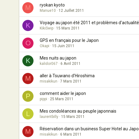
ryokan kyoto
M
Manue10
12 Juillet 2011
Voyage au japon été 2011 et problèmes d'actualité
K
KikiSwip
15 Mars 2011
GPS en français pour le Japon
O
Okapi
15 Juin 2011
Mes nuits au japon
K
kalidor067
6 Avril 2011
aller à Tsuwano d'Hiroshima
M
misakikun
7 Mars 2011
comment aider le japon
P
pippi
25 Mars 2011
Mes condoléances au peuple japonnais
L
laurentbilly
15 Mars 2011
Réservation dans un business Super Hotel au Jap
M
misakikun
6 Mars 2011