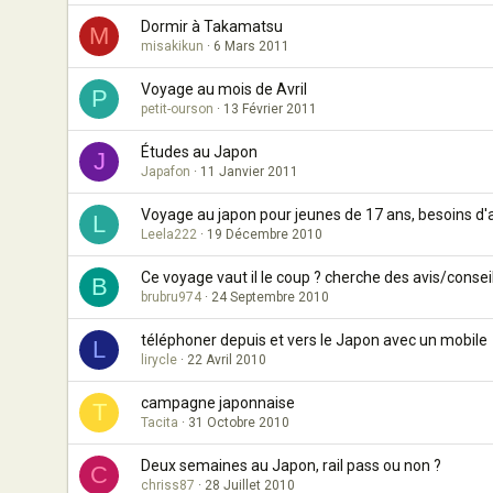
Dormir à Takamatsu
M
misakikun
6 Mars 2011
Voyage au mois de Avril
P
petit-ourson
13 Février 2011
Études au Japon
J
Japafon
11 Janvier 2011
Voyage au japon pour jeunes de 17 ans, besoins d'a
L
Leela222
19 Décembre 2010
Ce voyage vaut il le coup ? cherche des avis/conseils
B
brubru974
24 Septembre 2010
téléphoner depuis et vers le Japon avec un mobile
L
lirycle
22 Avril 2010
campagne japonnaise
T
Tacita
31 Octobre 2010
Deux semaines au Japon, rail pass ou non ?
C
chriss87
28 Juillet 2010