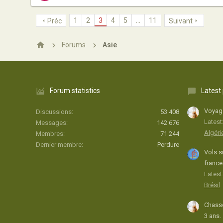
1
2
3
4
5
…
11
Préc
Suivant
Forums
Asie
Forum statistics
Latest
Voyage
Discussions
53 408
Latest
Messages
142 676
Algéri
Membres
71 244
Dernier membre
Perdure
Vols s
france
Latest:
Brésil
Chasse
3 ans.