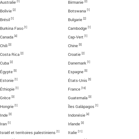
[1]
[2]
Australie
Birmanie
[2]
[1]
Bolivie
Botswana
[1]
[2]
Brésil
Bulgarie
[1]
[1]
Burkina Faso
Cambodge
[4]
[1]
Canada
Cap-Vert
[3]
[5]
Chili
Chine
[2]
[2]
Costa Rica
Croatie
[2]
[1]
Cuba
Danemark
[5]
[5]
Égypte
Espagne
[1]
[5]
Estonie
États-Unis
[1]
[18]
Éthiopie
France
[3]
[3]
Grèce
Guatemala
[1]
[1]
Hongrie
Îles Galápagos
[3]
[4]
Inde
Indonésie
[1]
[3]
Iran
Irlande
[1]
[11]
Israël et territoires palestiniens
Italie