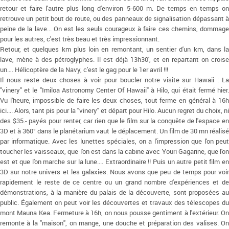
retour et faire l'autre plus long d'environ 5-600 m. De temps en temps on
retrouve un petit bout de route, ou des panneaux de signalisation dépassant à
peine de la lave... On est les seuls courageux à faire ces chemins, dommage
pour les autres, c'est très beau et très impressionnant.
Retour, et quelques km plus loin en remontant, un sentier d'un km, dans la
lave, mène à des pétroglyphes. Il est déjà 13h30', et en repartant on croise
un…. Hélicoptère de la Navy, c'est le gag pour le 1er avril !!!
Il nous reste deux choses à voir pour boucler notre visite sur Hawaii : La
"vinery" et le "Imiloa Astronomy Center Of Hawaii" à Hilo, qui était fermé hier.
Vu l'heure, impossible de faire les deux choses, tout ferme en général à 16h
ici.... Alors, tant pis pour la "vinery" et départ pour Hilo. Aucun regret du choix, ni
des $35.- payés pour renter, car rien que le film sur la conquête de l'espace en
3D et à 360° dans le planétarium vaut le déplacement. Un film de 30 mn réalisé
par informatique. Avec les lunettes spéciales, on a l'impression que l'on peut
toucher les vaisseaux, que l'on est dans la cabine avec Youri Gagarine, que l'on
est et que l'on marche sur la lune.... Extraordinaire !! Puis un autre petit film en
3D sur notre univers et les galaxies. Nous avons que peu de temps pour voir
rapidement le reste de ce centre ou un grand nombre d'expériences et de
démonstrations, à la manière du palais de la découverte, sont proposées au
public. Également on peut voir les découvertes et travaux des télescopes du
mont Mauna Kea. Fermeture à 16h, on nous pousse gentiment à l'extérieur. On
remonte à la "maison", on mange, une douche et préparation des valises. On