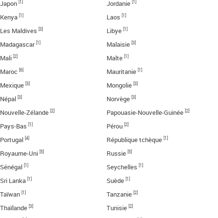
[1]
[1]
Japon
Jordanie
[1]
[1]
Kenya
Laos
[3]
[1]
Les Maldives
Libye
[1]
[3]
Madagascar
Malaisie
[2]
[1]
Mali
Malte
[6]
[1]
Maroc
Mauritanie
[3]
[3]
Mexique
Mongolie
[3]
[3]
Népal
Norvège
[2]
[2]
Nouvelle-Zélande
Papouasie-Nouvelle-Guinée
[1]
[2]
Pays-Bas
Pérou
[4]
[1]
Portugal
République tchèque
[5]
[5]
Royaume-Uni
Russie
[1]
[1]
Sénégal
Seychelles
[1]
[1]
Sri Lanka
Suède
[1]
[2]
Taïwan
Tanzanie
[3]
[2]
Thaïlande
Tunisie