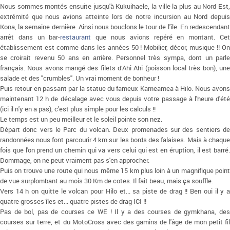
Nous sommes montés ensuite jusqu'à Kukuihaele, la ville la plus au Nord Est,
extrémité que nous avions atteinte lors de notre incursion au Nord depuis
Kona, la semaine dernière. Ainsi nous bouclons le tour de l'île. En redescendant
arrêt dans un bar-
restaurant
que nous avions repéré en montant. Ce
établissement est comme dans les années 50 ! Mobilier, décor, musique !! On
se croirait revenu 50 ans en arrière. Personnel très sympa, dont un parle
français. Nous avons mangé des filets d’Ahi Ahi (poisson local très bon), une
salade et des "crumbles". Un vrai moment de bonheur !
Puis retour en passant par la statue du fameux Kameamea à Hilo. Nous avons
maintenant 12 h de décalage avec vous depuis votre passage à l'heure d'été
(ici il n'y en a pas), c'est plus simple pour les calculs !!
Le temps est un peu meilleur et le soleil pointe son nez.
Départ donc vers le Parc du volcan. Deux promenades sur des sentiers de
randonnées nous font parcourir 4 km sur les bords des falaises. Mais à chaque
fois que l'on prend un chemin qui va vers celui qui est en éruption, il est barré.
Dommage, on ne peut vraiment pas s'en approcher.
Puis on trouve une route qui nous même 15 km plus loin à un magnifique point
de vue surplombant au mois 30 Km de cotes. Il fait beau, mais ça souffle.
Vers 14 h on quitte le volcan pour Hilo et... sa piste de drag !! Ben oui il y a
quatre grosses îles et... quatre pistes de drag ICI !!
Pas de bol, pas de courses ce WE ! Il y a des courses de gymkhana, des
courses sur terre, et du MotoCross avec des gamins de l'âge de mon petit fil