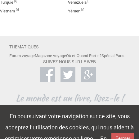
[4]
[1]
Turquie
Venezuela
[2]
[1]
Vietnam
Yémen
THEMATIQUES
Forum voyage
Magazine voyage
Où et Quand Partir ?
Spécial Paris
SUIVEZ-NOUS SUR LE WEB
En poursuivant votre navigation sur ce site, vous
A PROPOS
acceptez l’utilisation des cookies, qui nous aident à
Contact
Mentions légales
Publicité
optimiser votre expérience en ligne.
En
Fermer