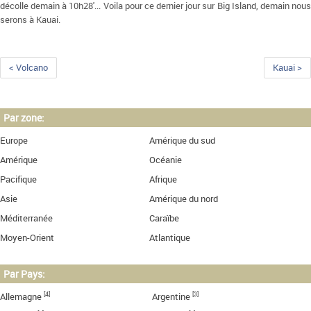
décolle demain à 10h28'... Voila pour ce dernier jour sur Big Island, demain nous
serons à Kauai.
< Volcano
Kauai >
Par zone:
Europe
Amérique du sud
Amérique
Océanie
Pacifique
Afrique
Asie
Amérique du nord
Méditerranée
Caraïbe
Moyen-Orient
Atlantique
Par Pays:
[4]
[3]
Allemagne
Argentine