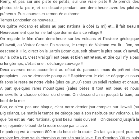
Rémy, et pas sur une piste de petits, sur une vraie piste !! Je prends des
photos de la piste, et on discute pendant une demi-heure avec les pilotes
présents. Puis courses et remontée au home.
Temps Londonien de nouveau....
On quitte Volcano et allons au parc national à côté (2 mi) et... il fait beau !!
Heureusement que l'on ne fait que dormir dans ce village !!
On regarde le film d'une demi-heure sur les volcans et l'histoire géologique
d'Hawaii, au Visitor Center. En sortant, le temps de Volcano est là... Bon, on
descend à Hilo, direction le Jardin Botanique, soit disant le plus beau d'Hawaii,
sur la côte Est. C'est vrai qu'il est beau et bien entretenu, et dire qu'il n'y a pas
si longtemps, c'était une... décharge sauvage !!
Deux averses nous accueillent au début du parcours, mais ils prêtent des
parapluies... on se demande pourquoi !! Rapidement le ciel se dégage et nous
faisons le reste de notre visite (plus de 2h30') sous un soleil radieux et chaud.
A part quelques rares moustiques (sales bêtes !) tout est beau et nous
émerveille à chaque détour du chemin. On descend ainsi jusqu'à la baie, au
bord de la mer.
Bon, ce n’est pas une blague, c'est notre dernier jour complet sur Hawai'i (ou
Big Island). Ce matin le temps ne déroge pas à son habitude sur Volcano. Dès
que l'on est au Parc National, grand beau, mais du vent !! On descend jusqu'à la
mer, rejoindre le bout de la route coupé par la lave.
Le parking est à environ 800 m du bout de la route. On fait ça à pied, puis on
explore les deux seuls chemins autorisés sur la lave, l'un d'environ 300 m, puis