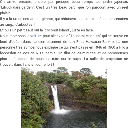
On arrive ensuite, encore par presque beau temps, au jardin japonais
"Lili'uokalani garden". C'est un très beau parc, que l'on parcourt avec un réel
plaisir.
Il y a là un de ces arbres géants, qui réduisent nos beaux chênes centenaires
au rang... d'arbustes !!
Et puis un petit saut sur la "coconut island", juste en face.
Nous reprenons la
voiture
pour aller voir le "Tsunami Museum" qui se trouve e
bord d’océan dans l’ancien bâtiment de la « First Hawaiian Bank ». Là une
personne très sympa nous explique ce qui s'est passé en 1946 et 1960 à Hilo à
l'occasion de ces deux tsunamis. Un film de 20 minutes et de nombreuses
photos finissent de nous instruire sur le sujet. La salle de projection se
trouve… dans l’ancien coffre fort !