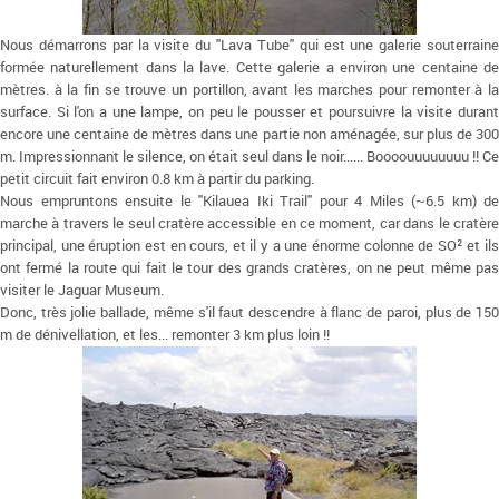
Nous démarrons par la visite du "Lava Tube" qui est une galerie souterraine
formée naturellement dans la lave. Cette galerie a environ une centaine de
mètres. à la fin se trouve un portillon, avant les marches pour remonter à la
surface. Si l'on a une lampe, on peu le pousser et poursuivre la visite durant
encore une centaine de mètres dans une partie non aménagée, sur plus de 300
m. Impressionnant le silence, on était seul dans le noir...... Boooouuuuuuuu !! Ce
petit circuit fait environ 0.8 km à partir du parking.
Nous empruntons ensuite le "Kilauea Iki Trail" pour 4 Miles (~6.5 km) de
marche à travers le seul cratère accessible en ce moment, car dans le cratère
principal, une éruption est en cours, et il y a une énorme colonne de SO² et ils
ont fermé la route qui fait le tour des grands cratères, on ne peut même pas
visiter le Jaguar Museum.
Donc, très jolie ballade, même s'il faut descendre à flanc de paroi, plus de 150
m de dénivellation, et les... remonter 3 km plus loin !!