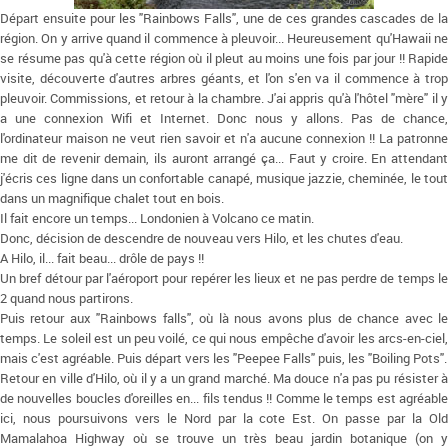
Départ ensuite pour les "Rainbows Falls", une de ces grandes cascades de la
région. On y arrive quand il commence à pleuvoir... Heureusement qu'Hawaii ne
se résume pas qu'à cette région où il pleut au moins une fois par jour !! Rapide
visite, découverte d'autres arbres géants, et l'on s'en va il commence à trop
pleuvoir. Commissions, et retour à la chambre. J'ai appris qu'à l'hôtel "mère" il y
a une connexion Wifi et Internet. Donc nous y allons. Pas de chance,
l'ordinateur maison ne veut rien savoir et n'a aucune connexion !! La patronne
me dit de revenir demain, ils auront arrangé ça... Faut y croire. En attendant
j'écris ces ligne dans un confortable canapé, musique jazzie, cheminée, le tout
dans un magnifique chalet tout en bois.
Il fait encore un temps... Londonien à Volcano ce matin.
Donc, décision de descendre de nouveau vers Hilo, et les chutes d'eau.
A Hilo, il... fait beau... drôle de pays !!
Un bref détour par l'aéroport pour repérer les lieux et ne pas perdre de temps le
2 quand nous partirons.
Puis retour aux "Rainbows falls", où là nous avons plus de chance avec le
temps. Le soleil est un peu voilé, ce qui nous empêche d'avoir les arcs-en-ciel,
mais c'est agréable. Puis départ vers les "Peepee Falls" puis, les "Boiling Pots".
Retour en ville d'Hilo, où il y a un grand marché. Ma douce n'a pas pu résister à
de nouvelles boucles d'oreilles en... fils tendus !! Comme le temps est agréable
ici, nous poursuivons vers le Nord par la cote Est. On passe par la Old
Mamalahoa Highway où se trouve un très beau jardin botanique (on y