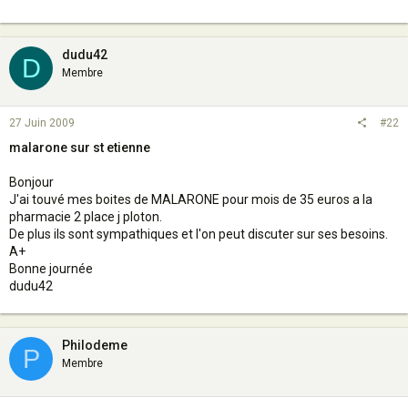
dudu42
D
Membre
27 Juin 2009
#22
malarone sur st etienne
Bonjour
J'ai touvé mes boites de MALARONE pour mois de 35 euros a la
pharmacie 2 place j ploton.
De plus ils sont sympathiques et l'on peut discuter sur ses besoins.
A+
Bonne journée
dudu42
Philodeme
P
Membre