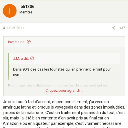
ibti1306
I
Membre
4 Juillet 2011
#37
Invité a dit:
J.M. a dit:
Dans 90% des cas les touristes qui en prennent le font pour
rien
Remarque très judicieuse, mais pour les dix pour cent qui en
Cliquez pour agrandir...
prennent pour des zones réellement impaludées, 30% d'économie
sur ce produit très cher, cela me semble appréciable.
Entièrement d'accord pour ne pas confondre les anti-palu. avec des
Je suis tout à fait d'accord, et personnellement, j'ai vécu en
bonbons :wink:
amérique latine et lorsque je voyageais dans des zones impaludées,
Cliquez pour agrandir...
j'ai pris de la malarone...C'est un traitement pas anodin du tout, c'est
sûr, mais j'ai été bien contente d'en avoir pris au final car en
Amazonie ou en Equateur par exemple, c'est vraiment nécessaire.