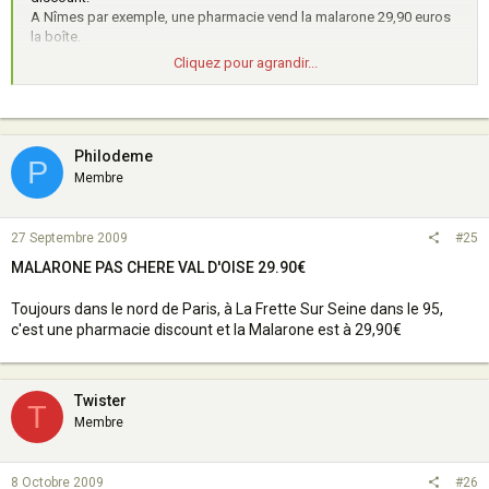
A Nîmes par exemple, une pharmacie vend la malarone 29,90 euros
la boîte.
Je propose à ceux qui connaissent des pharma semblables de
Cliquez pour agrandir...
donner juste le nom de la ville sur le forum dans ce post. Les
personnes intéressées pourront les contacter en privé pour plus
d'info.
A l'occasion, demandez à vos médecins, ils connaissent ces
pharmacies, ils y adressent leurs patients qui ont besoin de médocs
Philodeme
P
comme le viagra, qui ne sont pas remboursés.
Membre
Merci de votre collaboration.
27 Septembre 2009
#25
MALARONE PAS CHERE VAL D'OISE 29.90€
Toujours dans le nord de Paris, à La Frette Sur Seine dans le 95,
c'est une pharmacie discount et la Malarone est à 29,90€
Twister
T
Membre
8 Octobre 2009
#26