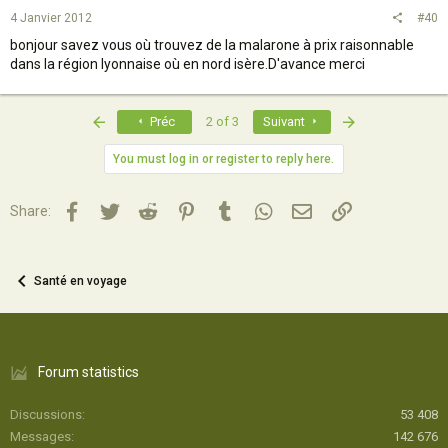
4 Janvier 2012
#40
bonjour savez vous où trouvez de la malarone à prix raisonnable
dans la région lyonnaise où en nord isère.D'avance merci
First
Last
Préc
2 of 3
Suivant
You must log in or register to reply here.
Facebook
Twitter
Reddit
Pinterest
Tumblr
WhatsApp
Email
Lien
Share:
Santé en voyage
Forum statistics
Discussions
53 408
Messages
142 676