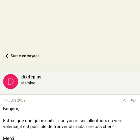
n
Santé en voyage
dixdeplus
D
Membre
17 Juin 2009
#21
Bonjour,
Est-ce que quelqu'un sait si, sur lyon et ses allentours ou vers
valence, il est possible de trouver du malarone pas cher?
Merci