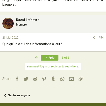
de générique malarone adulte à 6,48 euros à la pharmacie zemiro à
bagnolet
Raoul Lefebvre
Membre
23 Mai 2022
#54
Quelqu'un a-t-il des informations à jour?
First
Préc
3 of 3
You must log in or register to reply here.
Facebook
Twitter
Reddit
Pinterest
Tumblr
WhatsApp
Email
Lien
Share:
Santé en voyage