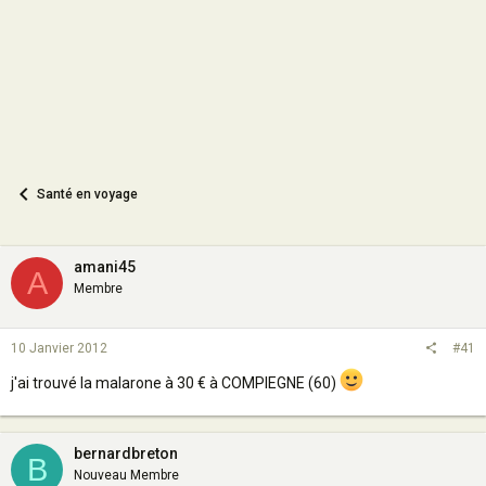
n
Santé en voyage
amani45
A
Membre
10 Janvier 2012
#41
j'ai trouvé la malarone à 30 € à COMPIEGNE (60)
bernardbreton
B
Nouveau Membre