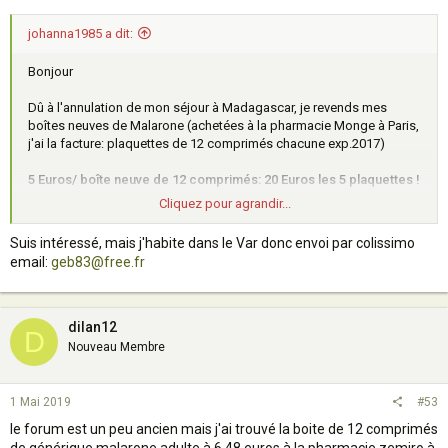
johanna1985 a dit:
Bonjour
Dû à l'annulation de mon séjour à Madagascar, je revends mes
boîtes neuves de Malarone (achetées à la pharmacie Monge à Paris,
j'ai la facture: plaquettes de 12 comprimés chacune exp.2017)
5 Euros/ boîte neuve de 12 comprimés: 20 Euros les 5 plaquettes !
Cliquez pour agrandir...
Il ne s'agit pas de génériques mais bien de la Malarone.
Suis intéressé, mais j'habite dans le Var donc envoi par colissimo
envoi par colissimo en France ou remise en main propre à Paris.
email:
geb83@free.fr
Emma
dilan12
D
Nouveau Membre
1 Mai 2019
#53
le forum est un peu ancien mais j'ai trouvé la boite de 12 comprimés