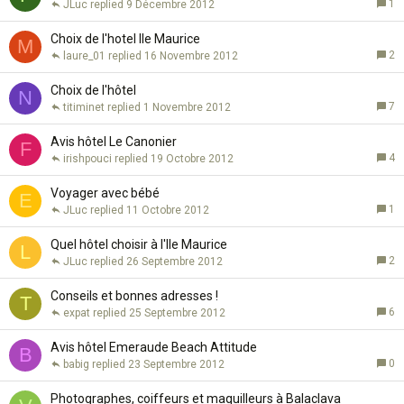
1
JLuc
9 Décembre 2012
Choix de l'hotel Ile Maurice
M
2
laure_01
16 Novembre 2012
Choix de l'hôtel
N
7
titiminet
1 Novembre 2012
Avis hôtel Le Canonier
F
4
irishpouci
19 Octobre 2012
Voyager avec bébé
E
1
JLuc
11 Octobre 2012
Quel hôtel choisir à l'Ile Maurice
L
2
JLuc
26 Septembre 2012
Conseils et bonnes adresses !
T
6
expat
25 Septembre 2012
Avis hôtel Emeraude Beach Attitude
B
0
babig
23 Septembre 2012
Photographes, coiffeurs et maquilleurs à Balaclava