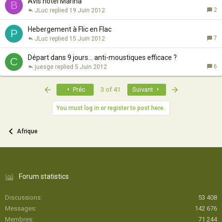
Avis hôtel Marina
B
2
JLuc
19 Juin 2012
Hebergement à Flic en Flac
P
7
JLuc
15 Juin 2012
Départ dans 9 jours... anti-moustiques efficace ?
C
6
juesge
5 Juin 2012
First
Last
Préc
3 of 41
Suivant
You must log in or register to post here.
Afrique
Forum statistics
Discussions
53 408
Messages
142 676
Membres
71 244