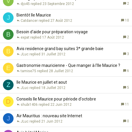
V
2
djo45
23 Septembre 2012
Bientôt Ile Maurice
J
10
Catdancer
27 Août 2012
Besoin d'aide pour préparation voyage
B
2
expat
17 Août 2012
Avis residence grand bay suites 3* grande baie
B
3
JLuc
31 Juillet 2012
Gastronomie mauricienne - Que manger à l'Ile Maurice ?
E
6
tamise75
28 Juillet 2012
Ile Maurice en juillet et aout
Z
5
JLuc
18 Juillet 2012
Conseils Ile Maurice pour période d'octobre
D
11
shubi1406
22 Juin 2012
Air Mauritius : nouveau site Internet
J
0
JLuc
21 Juin 2012