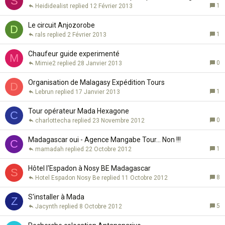
S
1
Heididealist
12 Février 2013
Le circuit Anjozorobe
D
1
rals
2 Février 2013
Chaufeur guide experimenté
M
0
Mimie2
28 Janvier 2013
Organisation de Malagasy Expédition Tours
D
1
Lebrun
17 Janvier 2013
Tour opérateur Mada Hexagone
C
0
charlottecha
23 Novembre 2012
Madagascar oui - Agence Mangabe Tour... Non !!!
C
1
mamadah
22 Octobre 2012
Hôtel l'Espadon à Nosy BE Madagascar
S
8
Hotel Espadon Nosy Be
11 Octobre 2012
S'installer à Mada
Z
5
Jacynth
8 Octobre 2012