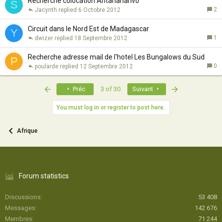
Recherche colocation Antananarivo
S
2
Jacynth
6 Octobre 2012
Circuit dans le Nord Est de Madagascar
Y
1
dwizer
18 Septembre 2012
Recherche adresse mail de l'hotel Les Bungalows du Sud
P
0
poularde
12 Septembre 2012
First
Last
Préc
3 of 30
Suivant
You must log in or register to post here.
Afrique
Forum statistics
Discussions
53 408
Messages
142 676
Membres
71 244