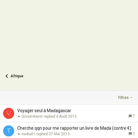
Afrique
Filtres
Voyager seul à Madagascar
V
7
SnoomKevin
4 Août 2013
Cherche qqn pour me rapporter un livre de Mada (contre €)
T
1
nadia01
27 Mai 2013