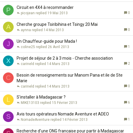
Circuit en 4X4 à recommander
P
0
picojean
19 Mai 2013
Cherche groupe Tsiribihina et Tsingy 20 Mai
A
0
aynna
14 Mai 2013
Un Chauffeur-guide pour Mada !
J
1
coline25
26 Avril 2013
Projet de séjour de 2 à 3 mois - Cherche association
X
2
carineld
14 Mars 2013
Besoin de renseignements sur Manom Pana et ile de Ste
C
Marie
0
carineld
14 Mars 2013
S'installer à Madagascar ?
L
6
MIKE13103
15 Février 2013
Avis tours opérateurs Nomade Aventure et ADEO
S
1
NomadeAventure
14 Février 2013
Recherche d'une ONG francaise pour partir à Madagascar