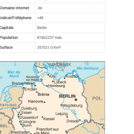
Domaine Internet
.de
Indicatif téléphone
+49
Capitale
Berlin
Population
81802257 Hab.
Surface
357021.0 Km².