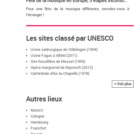
Fête de la musique en Europe, 5 étapes incontournables !
Pour une fête de la musique différente, envolez-vous à
l’étranger !
Les sites classé par UNESCO
Usine sidérurgique de Völklingen (1994)
Usine Fagus à Alfeld (2011)
Site fossilifère de Messel (1995)
Opéra margravial de Bayreuth (2012)
Cathédrale d'Aix-la-Chapelle (1978)
Cathédrale de Cologne (1996)
+ Voir plus
Bergpark Wilhelmshöhe (2013)
Cathédrale de Spire (1981)
Autres lieux
Le Bauhaus et ses sites à Weimar et Dessau (1996)
Westwerk caroligien et civitas de Corvey (2014)
Résidence de Wurtzbourg avec les jardins de la Cour et la
Munich
place de la Résidence (1981)
Cologne
Monuments commémoratifs de Luther à Eisleben et
Hambourg
Wittenberg (1996)
Francfort
Église de pèlerinage de Wies (1983)