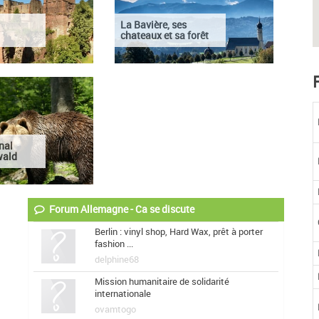
La Bavière, ses
chateaux et sa forêt
nal
wald
Forum Allemagne - Ca se discute
Berlin : vinyl shop, Hard Wax, prêt à porter
fashion ...
delphine68
Mission humanitaire de solidarité
internationale
ovamtogo