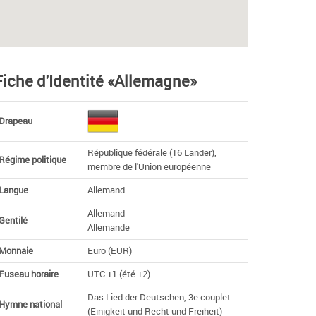
Fiche d'Identité «Allemagne»
Drapeau
République fédérale (16 Länder),
Régime politique
membre de l'Union européenne
Langue
Allemand
Allemand
Gentilé
Allemande
Monnaie
Euro (EUR)
Fuseau horaire
UTC +1 (été +2)
Das Lied der Deutschen, 3e couplet
Hymne national
(Einigkeit und Recht und Freiheit)