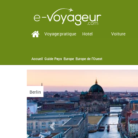
Voyage pratique
Vol
Hotel
Voiture
Accueil
»
Guide Pays
»
Europe
»
Europe de l'Ouest
You are here
Previous