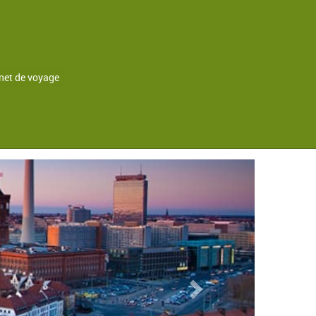
net de voyage
delberg
Next