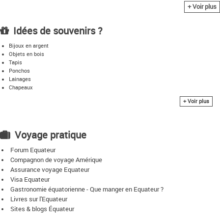
+ Voir plus
Le Chimborazo : point culminant du pays, à 6.300 m
Baños : petite ville thermale sur les flancs de la Cordillère
Idées de souvenirs ?
Bijoux en argent
Objets en bois
Tapis
Ponchos
Lainages
Chapeaux
Cuirs
+ Voir plus
Voyage pratique
Forum Equateur
Compagnon de voyage Amérique
Assurance voyage Equateur
Visa Equateur
Gastronomie équatorienne - Que manger en Equateur ?
Livres sur l'Equateur
Sites & blogs Équateur