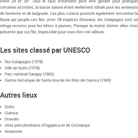
entre 24 et 30°. Seul le taux d’humidité peut être gênant pour pratiquer
certaines activités, la basse saison étant réellement idéale pour les amateurs
de farniente et de baignade. Les plus curieux pourront également rencontrer la
faune qui peuple ces îles. Avec 58 espèces d'oiseaux, les Galapagos sont un
refuge reconnu pour les bêtes à plumes. Presque la moitié d'entre elles n'est
présente que sur l'île, impossible pour vous d'en voir ailleurs.
Les sites classé par UNESCO
Îles Galápagos (1978)
Ville de Quito (1978)
Parc national Sangay (1983)
Centre historique de Santa Ana de los Ríos de Cuenca (1999)
Autres lieux
Quito
Cuenca
Otavalo
sites précolombiens d'Ingapirca et de Cochasqui
Amazonie
Ambato (dite terre des fleurs et des fruits)