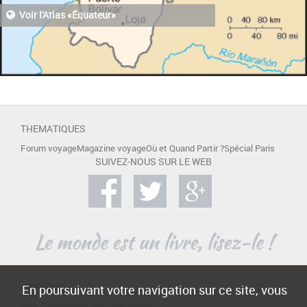
Voir l'Atlas «Équateur»
THEMATIQUES
Forum voyage
Magazine voyage
Où et Quand Partir ?
Spécial Paris
SUIVEZ-NOUS SUR LE WEB
A PROPOS
En poursuivant votre navigation sur ce site, vous
Contact
Mentions légales
Publicité