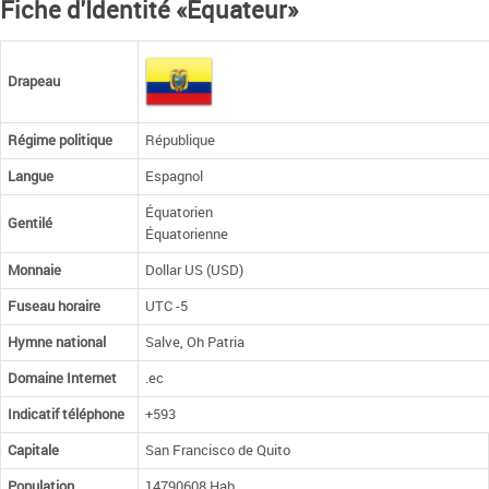
Fiche d'Identité «Équateur»
Drapeau
Régime politique
République
Langue
Espagnol
Équatorien
Gentilé
Équatorienne
Monnaie
Dollar US (USD)
Fuseau horaire
UTC -5
Hymne national
Salve, Oh Patria
Domaine Internet
.ec
Indicatif téléphone
+593
Capitale
San Francisco de Quito
Population
14790608 Hab.