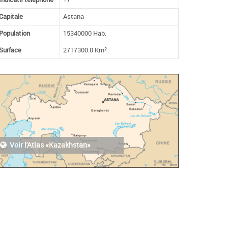
Capitale
Astana
Population
15340000 Hab.
Surface
2717300.0 Km².
Voir l'Atlas «Kazakhstan»