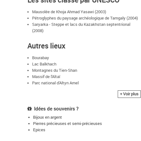
Mausolée de Khoja Ahmad Yasawi (2003)
Pétroglyphes du paysage archéologique de Tamgaly (2004)
Saryarka - Steppe et lacs du Kazakhstan septentrional
(2008)
Autres lieux
Bourabay
Lac Balkhach
Montagnes du Tien-Shan
Massif de l'Altaï
Parc national d'Altyn Amel
Chaîne de Zailiyskiy Alatau
+ Voir plus
Cosmodrome de Baïkonour
Idées de souvenirs ?
Bijoux en argent
Pierres précieuses et semi-précieuses
Epices