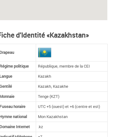
Fiche d'Identité «Kazakhstan»
Drapeau
Régime politique
République, membre de la CEI
Langue
Kazakh
Gentilé
Kazakh, Kazakhe
Monnaie
Tenge (KZT)
Fuseau horaire
UTC +5 (ouest) et +6 (centre et est)
Hymne national
Mon Kazakhstan
Domaine Internet
.kz
Indicatif téléphone
+7