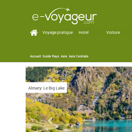
Voyage pratique
Vol
Hotel
Voiture
Accueil
»
Guide Pays
»
Asie
»
Asie Centrale
You are here
 Lake
Previous