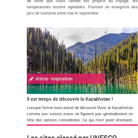
de noter que toute l'année est propice au voyage, les
températures restent agréables. Pourtant on enregistre des
pics de tourisme entre mai et septembre.
Article - Inspiration
Il est temps de découvrir le Kazakhstan !
Lorsque l'envie nous prend de découvrir l'Asie, le Kazakhstan
comme ses voisins stans ne figurent pas généralement en
tête des options considérées. Ce qui n'est point étonnant,
car après tout, que sait-on de ce pays ou même de l'Asie
centrale en général ?
Les sites classé par UNESCO