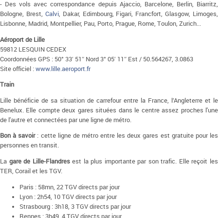
- Des vols avec correspondance depuis Ajaccio, Barcelone, Berlin, Biarritz,
Bologne, Brest,
Calvi
, Dakar, Edimbourg, Figari, Francfort, Glasgow, Limoges,
Lisbonne, Madrid, Montpellier, Pau, Porto, Prague, Rome, Toulon, Zurich...
Aéroport de Lille
59812 LESQUIN CEDEX
Coordonnées GPS : 50° 33′ 51″ Nord 3° 05′ 11″ Est / 50.564267, 3.0863
Site officiel :
www.lille.aeroport.fr
Train
Lille bénéficie de sa situation de carrefour entre la France, l’Angleterre et le
Benelux. Elle compte deux gares situées dans le centre assez proches l'une
de l'autre et connectées par une ligne de métro.
Bon à savoir
: cette ligne de métro entre les deux gares est gratuite pour le
personnes en transit.
La
gare de Lille-Flandres
est la plus importante par son trafic. Elle reçoit le
TER, Corail et les TGV.
Paris : 58mn, 22 TGV directs par jour
Lyon : 2h54, 10 TGV directs par jour
Strasbourg : 3h18, 3 TGV directs par jour
Rennes : 3h49, 4 TGV directs par jour