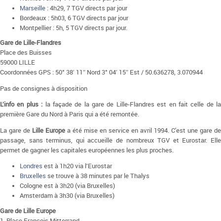
Marseille
: 4h29, 7 TGV directs par jour
Bordeaux : 5h03, 6 TGV directs par jour
Montpellier : 5h, 5 TGV directs par jour.
Gare de Lille-Flandres
Place des Buisses
59000 LILLE
Coordonnées GPS : 50° 38′ 11″ Nord 3° 04′ 15″ Est / 50.636278, 3.070944
Pas de consignes à disposition
L’info en plus :
la façade de la gare de Lille-Flandres est en fait celle de la
première Gare du Nord à Paris qui a été remontée.
La gare de
Lille Europe
a été mise en service en avril 1994. C'est une gare de
passage, sans terminus, qui accueille de nombreux TGV et Eurostar. Elle
permet de gagner les capitales européennes les plus proches.
Londres
est à 1h20 via l’Eurostar
Bruxelles
se trouve à 38 minutes par le Thalys
Cologne est à 3h20 (via Bruxelles)
Amsterdam à 3h30 (via Bruxelles)
Gare de Lille Europe
1, Place François Mitterrand