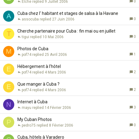
0
Elche
9 Juillet 2006
Cuba chez l' habitant et stages de salsa à la Havane
A
0
assocuba
27 Juin 2006
Cherche partenaire pour Cuba : fin mai ou en juillet
T
0
tigui
10 Mai 2006
Photos de Cuba
M
1
pof74
25 Avril 2006
Hébergement à l'hôtel
E
2
pof74
4 Mars 2006
Que manger à Cuba ?
E
2
pof74
4 Mars 2006
Internet à Cuba
N
3
mayu
14 Février 2006
My Cuban Photos
P
0
pedro75
8 Février 2006
Cuba, hôtels à Varadero