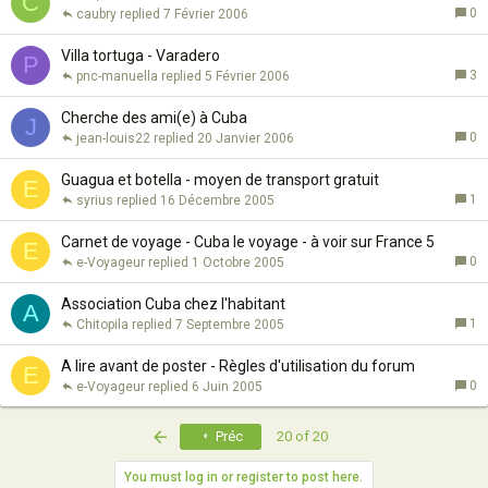
C
0
caubry
7 Février 2006
Villa tortuga - Varadero
P
3
pnc-manuella
5 Février 2006
Cherche des ami(e) à Cuba
J
0
jean-louis22
20 Janvier 2006
Guagua et botella - moyen de transport gratuit
E
1
syrius
16 Décembre 2005
Carnet de voyage - Cuba le voyage - à voir sur France 5
E
0
e-Voyageur
1 Octobre 2005
Association Cuba chez l'habitant
A
1
Chitopila
7 Septembre 2005
A lire avant de poster - Règles d'utilisation du forum
E
0
e-Voyageur
6 Juin 2005
First
Préc
20 of 20
You must log in or register to post here.