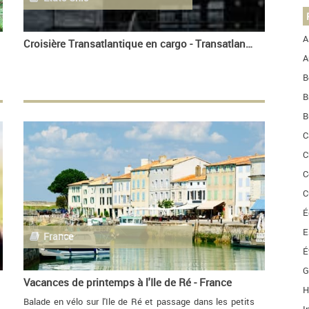
A
Croisière Transatlantique en cargo - Transatlantique
A
B
B
B
C
C
C
C
É
E
France
É
G
Vacances de printemps à l'Ile de Ré - France
H
Balade en vélo sur l'Ile de Ré et passage dans les petits