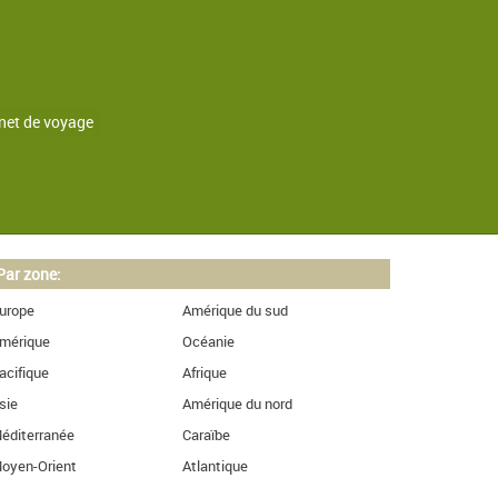
net de voyage
Par zone:
urope
Amérique du sud
mérique
Océanie
acifique
Afrique
sie
Amérique du nord
éditerranée
Caraïbe
oyen-Orient
Atlantique