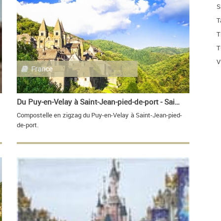
S
T
T
T
V
France
Du Puy-en-Velay à Saint-Jean-pied-de-port - Saint-Jacques-de-Compostelle
Compostelle en zigzag du Puy-en-Velay à Saint-Jean-pied-
de-port.