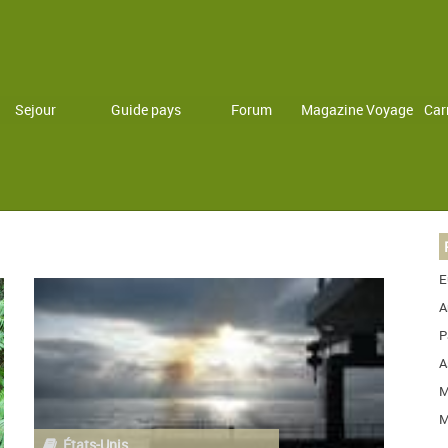
Sejour
Guide pays
Forum
Magazine Voyage
Car
E
A
P
A
M
M
États-Unis