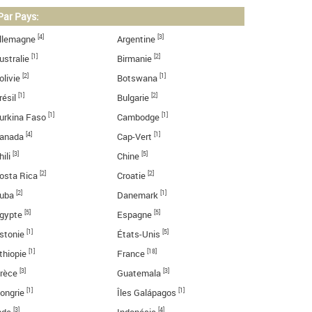
Par Pays:
[4]
[3]
llemagne
Argentine
[1]
[2]
ustralie
Birmanie
[2]
[1]
olivie
Botswana
[1]
[2]
résil
Bulgarie
[1]
[1]
urkina Faso
Cambodge
[4]
[1]
anada
Cap-Vert
[3]
[5]
hili
Chine
[2]
[2]
osta Rica
Croatie
[2]
[1]
uba
Danemark
[5]
[5]
gypte
Espagne
[1]
[5]
stonie
États-Unis
[1]
[18]
thiopie
France
[3]
[3]
rèce
Guatemala
[1]
[1]
ongrie
Îles Galápagos
[3]
[4]