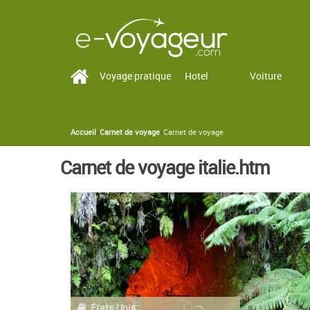
Voyage pratique
Vol
Hotel
Voiture
Accueil
»
Carnet de voyage
»
Carnet de voyage
You are here
Carnet de voyage italie.htm
États-Unis