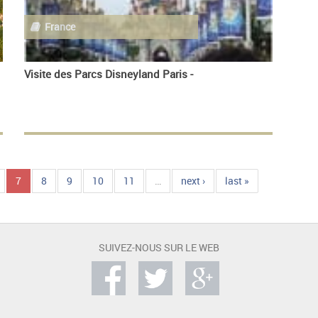
France
Visite des Parcs Disneyland Paris -
7
8
9
10
11
…
next ›
last »
SUIVEZ-NOUS SUR LE WEB