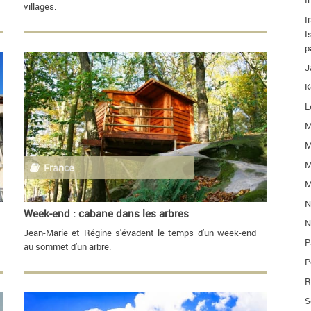
I
villages.
I
I
p
J
K
L
M
M
M
France
M
N
Week-end : cabane dans les arbres
N
Jean-Marie et Régine s'évadent le temps d'un week-end
P
au sommet d'un arbre.
P
R
S