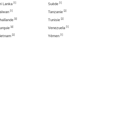
[1]
[1]
ri Lanka
Suède
[1]
[2]
aïwan
Tanzanie
[3]
[2]
haïlande
Tunisie
[4]
[1]
urquie
Venezuela
[2]
[1]
ietnam
Yémen