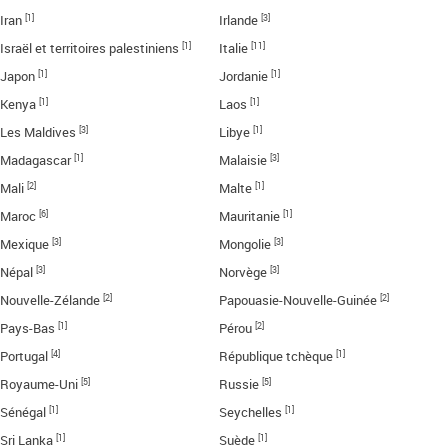
[1]
[3]
Iran
Irlande
[1]
[11]
Israël et territoires palestiniens
Italie
[1]
[1]
Japon
Jordanie
[1]
[1]
Kenya
Laos
[3]
[1]
Les Maldives
Libye
[1]
[3]
Madagascar
Malaisie
[2]
[1]
Mali
Malte
[6]
[1]
Maroc
Mauritanie
[3]
[3]
Mexique
Mongolie
[3]
[3]
Népal
Norvège
[2]
[2]
Nouvelle-Zélande
Papouasie-Nouvelle-Guinée
[1]
[2]
Pays-Bas
Pérou
[4]
[1]
Portugal
République tchèque
[5]
[5]
Royaume-Uni
Russie
[1]
[1]
Sénégal
Seychelles
[1]
[1]
Sri Lanka
Suède