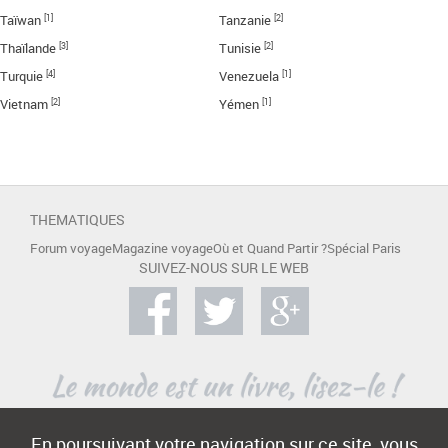
[1]
[2]
Taïwan
Tanzanie
[3]
[2]
Thaïlande
Tunisie
[4]
[1]
Turquie
Venezuela
[2]
[1]
Vietnam
Yémen
THEMATIQUES
Forum voyage
Magazine voyage
Où et Quand Partir ?
Spécial Paris
SUIVEZ-NOUS SUR LE WEB
En poursuivant votre navigation sur ce site, vous