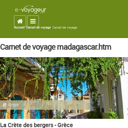
Accueil
Toggle navigation
Accueil
»
Carnet de voyage
»
Carnet de voyage
You are here
Carnet de voyage madagascar.htm
Grèce
La Crète des bergers - Grèce