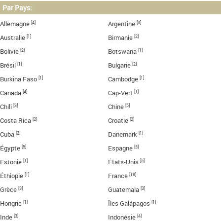
Par Pays:
[4]
[3]
Allemagne
Argentine
[1]
[2]
Australie
Birmanie
[2]
[1]
Bolivie
Botswana
[1]
[2]
Brésil
Bulgarie
[1]
[1]
Burkina Faso
Cambodge
[4]
[1]
Canada
Cap-Vert
[3]
[5]
Chili
Chine
[2]
[2]
Costa Rica
Croatie
[2]
[1]
Cuba
Danemark
[5]
[5]
Égypte
Espagne
[1]
[5]
Estonie
États-Unis
[1]
[18]
Éthiopie
France
[3]
[3]
Grèce
Guatemala
[1]
[1]
Hongrie
Îles Galápagos
[3]
[4]
Inde
Indonésie