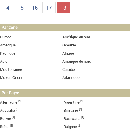
14
15
16
17
18
Par zone:
Europe
Amérique du sud
Amérique
Océanie
Pacifique
Afrique
Asie
Amérique du nord
Méditerranée
Caraïbe
Moyen-Orient
Atlantique
Par Pays:
[4]
[3]
Allemagne
Argentine
[1]
[2]
Australie
Birmanie
[2]
[1]
Bolivie
Botswana
[1]
[2]
Brésil
Bulgarie