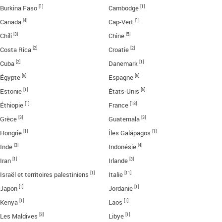
[1]
[1]
Burkina Faso
Cambodge
[4]
[1]
Canada
Cap-Vert
[3]
[5]
Chili
Chine
[2]
[2]
Costa Rica
Croatie
[2]
[1]
Cuba
Danemark
[5]
[5]
Égypte
Espagne
[1]
[5]
Estonie
États-Unis
[1]
[18]
Éthiopie
France
[3]
[3]
Grèce
Guatemala
[1]
[1]
Hongrie
Îles Galápagos
[3]
[4]
Inde
Indonésie
[1]
[3]
Iran
Irlande
[1]
[11]
Israël et territoires palestiniens
Italie
[1]
[1]
Japon
Jordanie
[1]
[1]
Kenya
Laos
[3]
[1]
Les Maldives
Libye