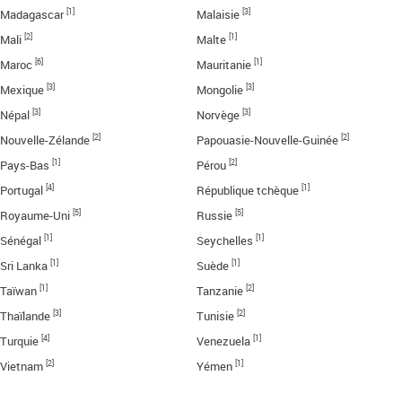
[1]
[3]
Madagascar
Malaisie
[2]
[1]
Mali
Malte
[6]
[1]
Maroc
Mauritanie
[3]
[3]
Mexique
Mongolie
[3]
[3]
Népal
Norvège
[2]
[2]
Nouvelle-Zélande
Papouasie-Nouvelle-Guinée
[1]
[2]
Pays-Bas
Pérou
[4]
[1]
Portugal
République tchèque
[5]
[5]
Royaume-Uni
Russie
[1]
[1]
Sénégal
Seychelles
[1]
[1]
Sri Lanka
Suède
[1]
[2]
Taïwan
Tanzanie
[3]
[2]
Thaïlande
Tunisie
[4]
[1]
Turquie
Venezuela
[2]
[1]
Vietnam
Yémen