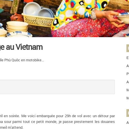
ge au Vietnam
E
'île Phù Quôc en motobike...
A
P
A
M
M
vril en soirée. Me voici embarquée pour 29h de vol avec un détour par
ma sour parmi tout ce petit monde, je passe prestement les douanes
A
meil m'attend.