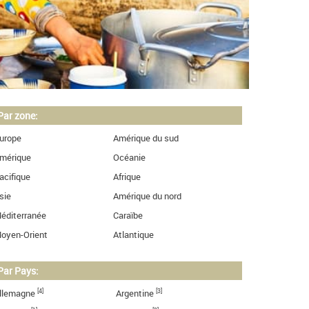
Par zone:
urope
Amérique du sud
mérique
Océanie
acifique
Afrique
sie
Amérique du nord
éditerranée
Caraïbe
oyen-Orient
Atlantique
Par Pays:
[4]
[3]
llemagne
Argentine