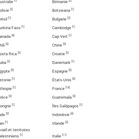
[1]
[2]
ustralie
Birmanie
[2]
[1]
olivie
Botswana
[1]
[2]
résil
Bulgarie
[1]
[1]
urkina Faso
Cambodge
[4]
[1]
anada
Cap-Vert
[3]
[5]
hili
Chine
[2]
[2]
osta Rica
Croatie
[2]
[1]
uba
Danemark
[5]
[5]
gypte
Espagne
[1]
[5]
stonie
États-Unis
[1]
[18]
thiopie
France
[3]
[3]
rèce
Guatemala
[1]
[1]
ongrie
Îles Galápagos
[3]
[4]
nde
Indonésie
[1]
[3]
ran
Irlande
sraël et territoires
[1]
[11]
alestiniens
Italie