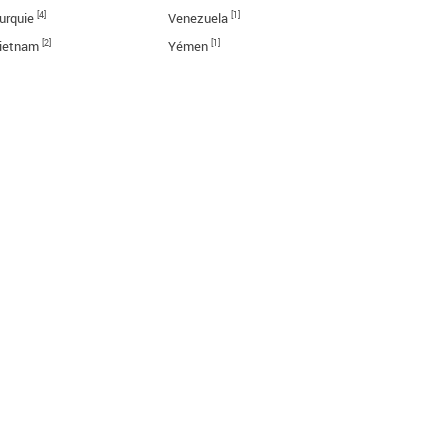
[4]
[1]
urquie
Venezuela
[2]
[1]
ietnam
Yémen