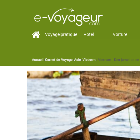
Voyage pratique
Vol
Hotel
Voiture
Accueil
»
Carnet de Voyage
»
Asie
»
Vietnam
» Vietnam - Des jumelles e
You are here