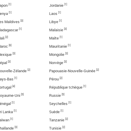
[1]
[1]
apon
Jordanie
[1]
[1]
enya
Laos
[3]
[1]
es Maldives
Libye
[1]
[3]
adagascar
Malaisie
[2]
[1]
ali
Malte
[6]
[1]
aroc
Mauritanie
[3]
[3]
exique
Mongolie
[3]
[3]
épal
Norvège
[2]
[2]
ouvelle-Zélande
Papouasie-Nouvelle-Guinée
[1]
[2]
ays-Bas
Pérou
[4]
[1]
ortugal
République tchèque
[5]
[5]
oyaume-Uni
Russie
[1]
[1]
énégal
Seychelles
[1]
[1]
ri Lanka
Suède
[1]
[2]
aïwan
Tanzanie
[3]
[2]
haïlande
Tunisie