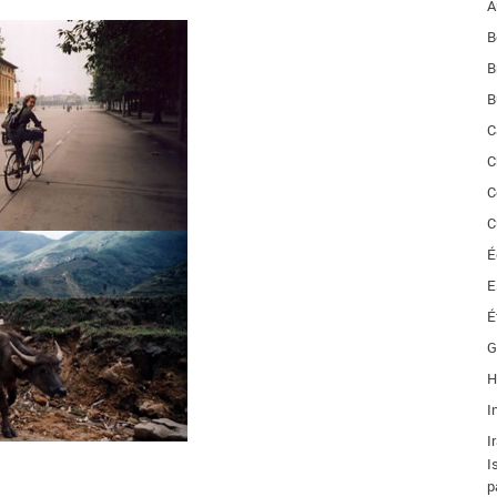
A
B
B
B
C
C
C
C
É
E
É
G
H
I
I
I
p