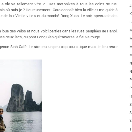
a vie va tellement vite ici. Des motobikes à tous les coins de rue,
J
Mais où suis-je ? Heureusement, Caro connaît bien la ville et me guide à
K
 de la « Vieille ville » et du marché Dong Xuan. Le soir, spectacle des
L
M
On loue des vélos et nous voici parties dans les rues peuplées de Hanoi.
des deux lacs, du pont Long Bien qui traverse le fleuve rouge.
M
M
agence Sinh Café. Le site est un peu trop touristique mais le lieu reste
M
N
N
P
P
R
S
S
T
T