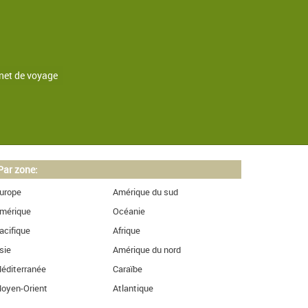
net de voyage
Par zone:
urope
Amérique du sud
mérique
Océanie
acifique
Afrique
sie
Amérique du nord
éditerranée
Caraïbe
oyen-Orient
Atlantique