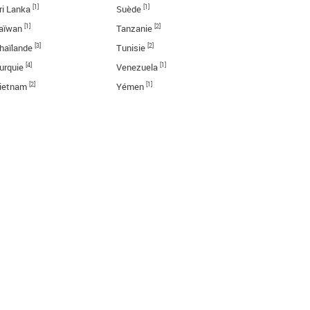
[1]
[1]
ri Lanka
Suède
[1]
[2]
aïwan
Tanzanie
[3]
[2]
haïlande
Tunisie
[4]
[1]
urquie
Venezuela
[2]
[1]
ietnam
Yémen