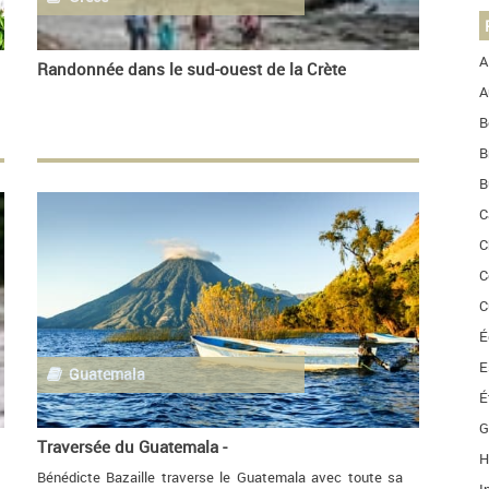
A
Randonnée dans le sud-ouest de la Crète
A
B
B
B
C
C
C
C
É
E
Guatemala
É
G
Traversée du Guatemala -
H
Bénédicte Bazaille traverse le Guatemala avec toute sa