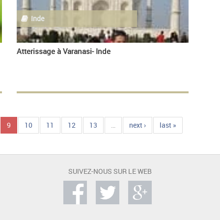
Inde
Atterissage à Varanasi- Inde
9
10
11
12
13
…
next ›
last »
SUIVEZ-NOUS SUR LE WEB