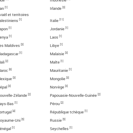
nde
Indonésie
[1]
[3]
ran
Irlande
sraël et territoires
[1]
[11]
alestiniens
Italie
[1]
[1]
apon
Jordanie
[1]
[1]
enya
Laos
[3]
[1]
es Maldives
Libye
[1]
[3]
adagascar
Malaisie
[2]
[1]
ali
Malte
[6]
[1]
aroc
Mauritanie
[3]
[3]
exique
Mongolie
[3]
[3]
épal
Norvège
[2]
[2]
ouvelle-Zélande
Papouasie-Nouvelle-Guinée
[1]
[2]
ays-Bas
Pérou
[4]
[1]
ortugal
République tchèque
[5]
[5]
oyaume-Uni
Russie
[1]
[1]
énégal
Seychelles