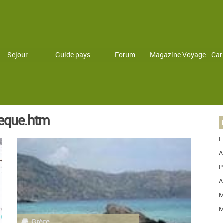
Sejour
Guide pays
Forum
Magazine Voyage
Car
heque.htm
E
A
P
A
M
M
Grèce