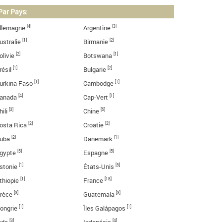
Par Pays:
[4]
[3]
llemagne
Argentine
[1]
[2]
ustralie
Birmanie
[2]
[1]
olivie
Botswana
[1]
[2]
résil
Bulgarie
[1]
[1]
urkina Faso
Cambodge
[4]
[1]
anada
Cap-Vert
[3]
[5]
hili
Chine
[2]
[2]
osta Rica
Croatie
[2]
[1]
uba
Danemark
[5]
[5]
gypte
Espagne
[1]
[5]
stonie
États-Unis
[1]
[18]
thiopie
France
[3]
[3]
rèce
Guatemala
[1]
[1]
ongrie
Îles Galápagos
[3]
[4]