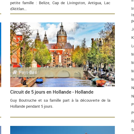
I
petite famille : Belize, Cap de Livingston, Antigua, Lac
I
d'Atitlan...
I
p
J
K
L
M
M
M
Pays-Bas
M
N
Circuit de 5 jours en Hollande - Hollande
N
Guy Boutruche et sa famille part à la découverte de la
P
Hollande pendant 5 jours.
P
R
S