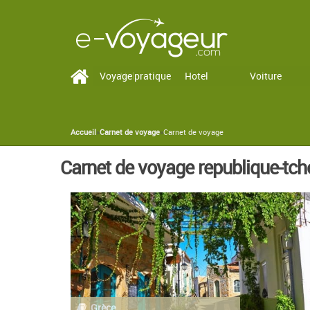
Voyage pratique
Vol
Hotel
Voiture
Accueil
»
Carnet de voyage
»
Carnet de voyage
You are here
Carnet de voyage republique-tc
Grèce