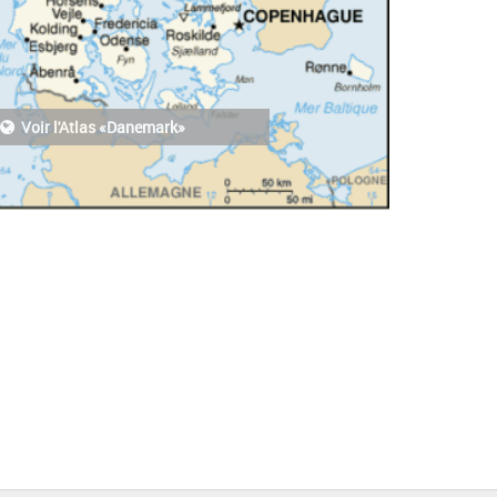
Voir l'Atlas «Danemark»