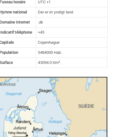
Fuseau horaire
UTC +1
Hymne national
Der er et yndigt land
Domaine Internet
.dk
Indicatif téléphone
+45
Capitale
Copenhague
Population
5484000 Hab.
Surface
43094.0 Km².