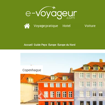
Voyage pratique
Vol
Hotel
Voiture
Accueil
»
Guide Pays
»
Europe
»
Europe du Nord
You are here
Previous