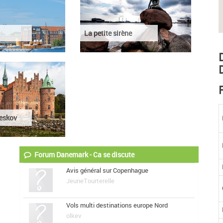
La petite sirène
eskov
Forum Danemark - Ca se discute
Avis général sur Copenhague
JeuneTourterelle
Vols multi destinations europe Nord
olkev