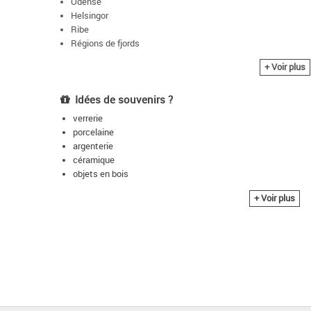
Odense
Helsingor
Ribe
Régions de fjords
Falaises de craie sur l'île de Møn
+ Voir plus
Ile de Bornholm
Idées de souvenirs ?
verrerie
porcelaine
argenterie
céramique
objets en bois
textiles
+ Voir plus
lego
les contes d'Anderson (la Petite Sirène, ...)