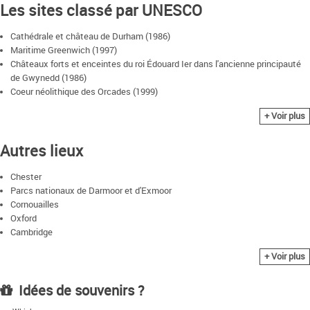
Les sites classé par UNESCO
Cathédrale et château de Durham (1986)
Maritime Greenwich (1997)
Châteaux forts et enceintes du roi Édouard Ier dans l'ancienne principauté
de Gwynedd (1986)
Coeur néolithique des Orcades (1999)
Chaussée des Géants et sa côte (1986)
+ Voir plus
Paysage industriel de Blaenavon (2000)
Gorge d'Ironbridge (1986)
Autres lieux
Ville historique de St George et les fortifications associées, aux Bermudes
(2000)
Île de St Kilda (1986)
Chester
Littoral du Dorset et de l'est du Devon (2001)
Parcs nationaux de Darmoor et d'Exmoor
Parc de Studley Royal avec les ruines de l'abbaye de Fountains (1986)
Cornouailles
New Lanark (2001)
Oxford
Stonehenge, Avebury et sites associés (1986)
Cambridge
Saltaire (2001)
Côtes du Yorkshire
+ Voir plus
Frontières de l’Empire romain (1987)
York
Usines de la vallée de la Derwent (2001)
Palais de Blenheim (1987)
Idées de souvenirs ?
Jardins botaniques royaux de Kew (2003)