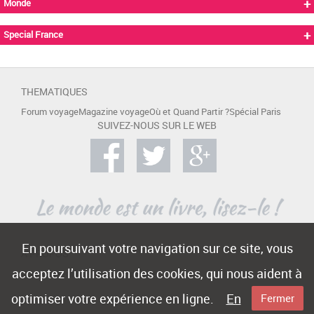
+
Monde
+
Special France
THEMATIQUES
Forum voyage
Magazine voyage
Où et Quand Partir ?
Spécial Paris
SUIVEZ-NOUS SUR LE WEB
En poursuivant votre navigation sur ce site, vous
A PROPOS
acceptez l’utilisation des cookies, qui nous aident à
Contact
Mentions légales
Publicité
optimiser votre expérience en ligne.
En
Fermer