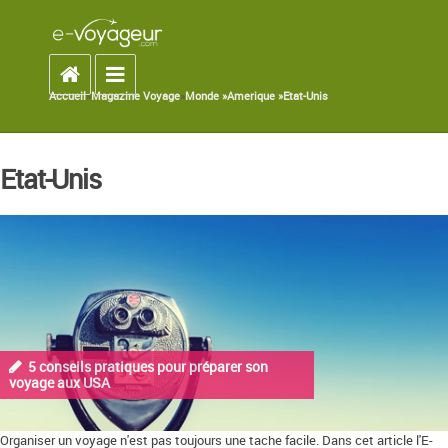
Accueil
Toggle navigation
Accueil
»
Magazine Voyage
»
Monde »
Amerique »
Etat-Unis
You are here
Etat-Unis
5 conseils pratiques pour préparer son
voyage aux USA
Organiser un voyage n'est pas toujours une tache facile. Dans cet article l'E-