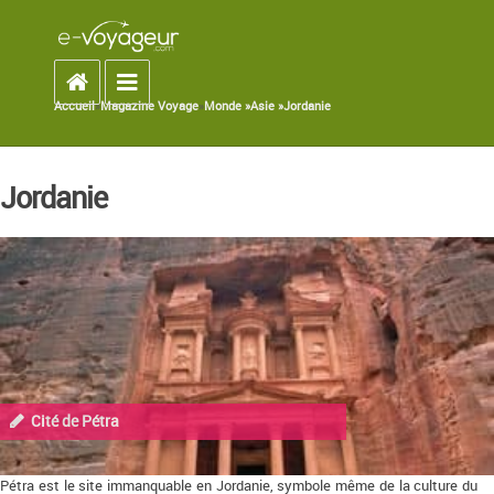
Accueil
Toggle navigation
Accueil
»
Magazine Voyage
»
Monde »
Asie »
Jordanie
You are here
Jordanie
Cité de Pétra
Pétra est le site immanquable en Jordanie, symbole même de la culture du