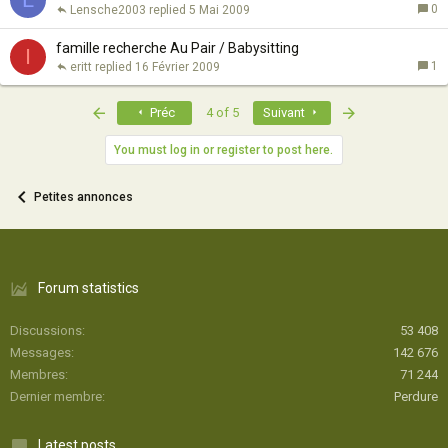
0
Lensche2003
5 Mai 2009
famille recherche Au Pair / Babysitting
I
1
eritt
16 Février 2009
First
Last
Préc
4 of 5
Suivant
You must log in or register to post here.
Petites annonces
Forum statistics
Discussions
53 408
Messages
142 676
Membres
71 244
Dernier membre
Perdure
Latest posts