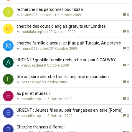
recherche des personnes pour ibiza
K
0
kevin59970
1 Décembre 2009
cherche des cours d'anglais gratuits sur Londres
M
0
marialala
29 Octobre 2009
cherche famille d'accueil pr jf au pair Turquie, Angleterre
M
2
mumu001
27 Octobre 2009
URGENT ! gentille famille recherche au pair à GALWAY
A
2
orailyy
9 Octobre 2009
fille au paire cherche famille anglaise ou canadien
L
0
lopita
9 Octobre 2009
au pair et études ?
E
3
ecamille
6 Octobre 2009
URGENT : Jeunes filles au pair françaises en Italie (Rome)
E
2
ecamille
5 Octobre 2009
Cherche français à Rome !
P