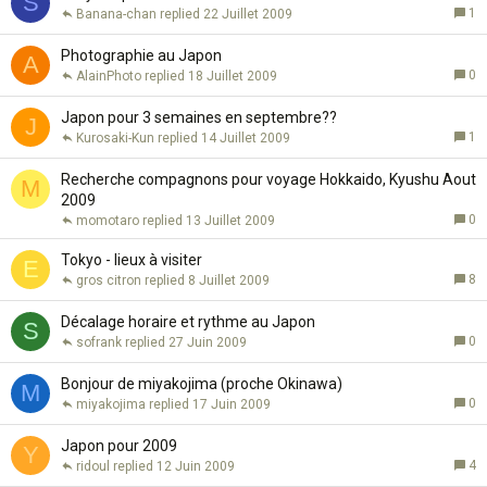
S
1
Banana-chan
22 Juillet 2009
Photographie au Japon
A
0
AlainPhoto
18 Juillet 2009
Japon pour 3 semaines en septembre??
J
1
Kurosaki-Kun
14 Juillet 2009
Recherche compagnons pour voyage Hokkaido, Kyushu Aout
M
2009
0
momotaro
13 Juillet 2009
Tokyo - lieux à visiter
E
8
gros citron
8 Juillet 2009
Décalage horaire et rythme au Japon
S
0
sofrank
27 Juin 2009
Bonjour de miyakojima (proche Okinawa)
M
0
miyakojima
17 Juin 2009
Japon pour 2009
Y
4
ridoul
12 Juin 2009