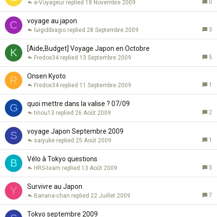
0
e-Voyageur
18 Novembre 2009
voyage au japon
C
3
luigidibiagio
28 Septembre 2009
[Aide,Budget] Voyage Japon en Octobre
K
5
Fredox34
13 Septembre 2009
Onsen Kyoto
R
1
Fredox34
11 Septembre 2009
quoi mettre dans la valise ? 07/09
G
2
tinou13
26 Août 2009
voyage Japon Septembre 2009
S
1
saiyuke
25 Août 2009
Vélo à Tokyo questions
B
5
HRS-team
13 Août 2009
Survivre au Japon
Y
7
Banana-chan
22 Juillet 2009
Tokyo septembre 2009