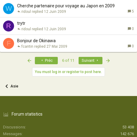
Cherche partenaire pour voyage au Japon en 2009
W
5
ridoul
12 Juin 2009
trytr
R
0
ridoul
12 Juin 2009
Bonjour de Okinawa
F
0
fcantin
27 Mai 2009
First
Last
Préc
6 of 11
Suivant
You must log in or register to post here.
Asie
Forum statistics
Discussions
53 408
Messages
142 676