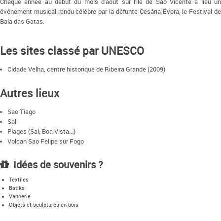
Chaque année au début du mois d'août sur l'île de São Vicente a lieu un
événement musical rendu célèbre par la défunte Cesária Évora, le Festival de
Baía das Gatas.
Les sites classé par UNESCO
Cidade Velha, centre historique de Ribeira Grande (2009)
Autres lieux
Sao Tiago
Sal
Plages (Sal, Boa Vista...)
Volcan Sao Felipe sur Fogo
Idées de souvenirs ?
Textiles
Batiks
Vannerie
Objets et sculptures en bois