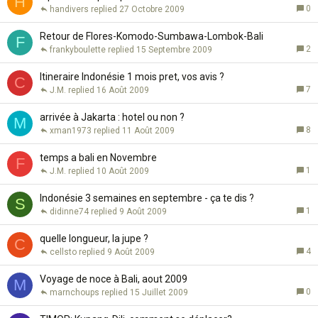
H
0
handivers
27 Octobre 2009
Retour de Flores-Komodo-Sumbawa-Lombok-Bali
F
2
frankyboulette
15 Septembre 2009
Itineraire Indonésie 1 mois pret, vos avis ?
C
7
J.M.
16 Août 2009
arrivée à Jakarta : hotel ou non ?
M
8
xman1973
11 Août 2009
temps a bali en Novembre
F
1
J.M.
10 Août 2009
Indonésie 3 semaines en septembre - ça te dis ?
S
1
didinne74
9 Août 2009
quelle longueur, la jupe ?
C
4
cellsto
9 Août 2009
Voyage de noce à Bali, aout 2009
M
0
marnchoups
15 Juillet 2009