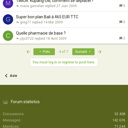
TIMOR: Kupang-Dili, comment se déplacer?
M
0
marie gamelan
27 Juin 2009
Super bon plan Bali à 465 EUR TTC
G
0
greg77
14 Mai 2009
Quelle pharmacie de base ?
C
2
jojo3722
18 Avril 2009
First
Last
Préc
4 of 7
Suivant
You must log in or register to post here.
Asie
Forum statistics
Discussions
53 408
Messages
142 676
Membres
71 244