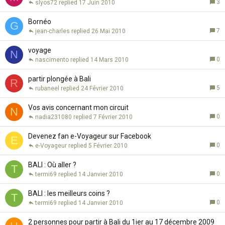
3
slyos72
17 Juin 2010
Bornéo
G
7
jean-charles
26 Mai 2010
voyage
N
0
nascimento
14 Mars 2010
partir plongée à Bali
R
5
rubaneel
24 Février 2010
Vos avis concernant mon circuit
N
0
nadia231080
7 Février 2010
Devenez fan e-Voyageur sur Facebook
E
0
e-Voyageur
5 Février 2010
BALI : Où aller ?
T
0
termi69
14 Janvier 2010
BALI : les meilleurs coins ?
T
0
termi69
14 Janvier 2010
2 personnes pour partir à Bali du 1ier au 17 décembre 2009