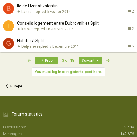
Ile de Hvar st valentin
B
2
basirafi
5 Février 2012
Conseils logement entre Dubrovnik et Split
T
2
katoke
16 Janvier 2012
Habiter à Split
G
5
Delphine
5 Décembre 2011
First
Last
Préc
3 of 18
Suivant
You must log in or register to post here.
Europe
Forum statistics
Discussions
53 408
Messages
142 676