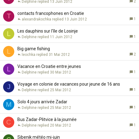
2
Delphine
13 Juin 2012
contacts francophones en Croatie
T
1
alexandrakochka
13 Juin 2012
Les dauphins sur l'île de Losinje
L
1
Delphine
11 Juin 2012
Big game fishing
L
2
leochka
31 Mai 2012
Vacance en Croatie entre jeunes
L
1
Delphine
30 Mai 2012
Voyage en colonie de vacances pour jeune de 16 ans
J
1
Delphine
25 Mai 2012
Solo 4 jours arrivée Zadar
M
1
Delphine
25 Mai 2012
Bus Zadar-Plitvice à la journée
C
1
Delphine
20 Mai 2012
Sibenik météo mi-juin