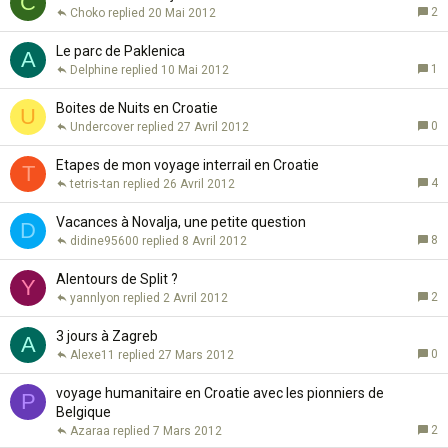
C
2
Choko
20 Mai 2012
Le parc de Paklenica
A
1
Delphine
10 Mai 2012
Boites de Nuits en Croatie
U
0
Undercover
27 Avril 2012
Etapes de mon voyage interrail en Croatie
T
4
tetris-tan
26 Avril 2012
Vacances à Novalja, une petite question
D
8
didine95600
8 Avril 2012
Alentours de Split ?
Y
2
yannlyon
2 Avril 2012
3 jours à Zagreb
A
0
Alexe11
27 Mars 2012
voyage humanitaire en Croatie avec les pionniers de
P
Belgique
2
Azaraa
7 Mars 2012