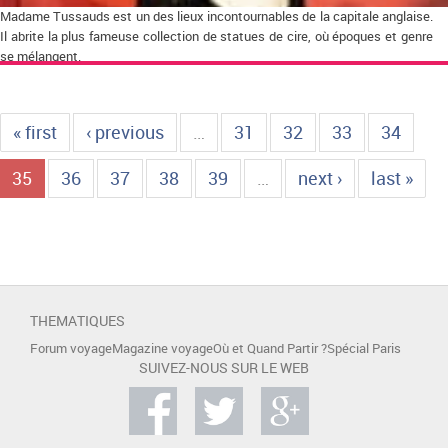
Madame Tussauds est un des lieux incontournables de la capitale anglaise.
Il abrite la plus fameuse collection de statues de cire, où époques et genre
se mélangent.
« first
‹ previous
…
31
32
33
34
35
36
37
38
39
…
next ›
last »
THEMATIQUES
Forum voyage
Magazine voyage
Où et Quand Partir ?
Spécial Paris
SUIVEZ-NOUS SUR LE WEB