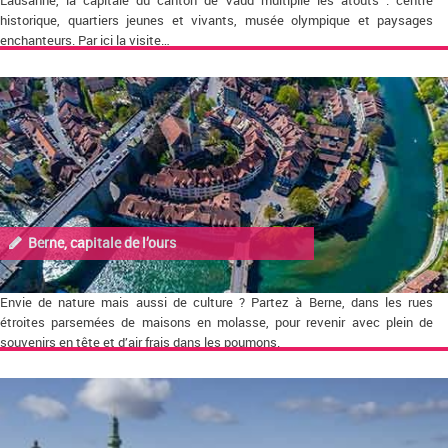
Lausanne, la capitale du canton de Vaud multiplie les atouts : centre
historique, quartiers jeunes et vivants, musée olympique et paysages
enchanteurs. Par ici la visite…
Berne, capitale de l’ours
Envie de nature mais aussi de culture ? Partez à Berne, dans les rues
étroites parsemées de maisons en molasse, pour revenir avec plein de
souvenirs en tête et d’air frais dans les poumons.